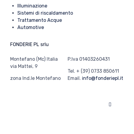
Illuminazione
Sistemi di riscaldamento
Trattamento Acque
Automotive
FONDERIE PL srlu
Montefano (Mc) Italia
P.Iva 01403260431
via Mattei, 9
Tel. + (39) 0733 850611
zona Ind.le Montefano
Email.
info@fonderiepl.it
© 2026
Fonderie PL
∙
Privacy
∙
Cookie policy