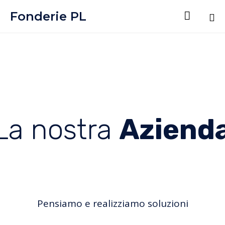
Fonderie PL

Sk
to
co
Aziend