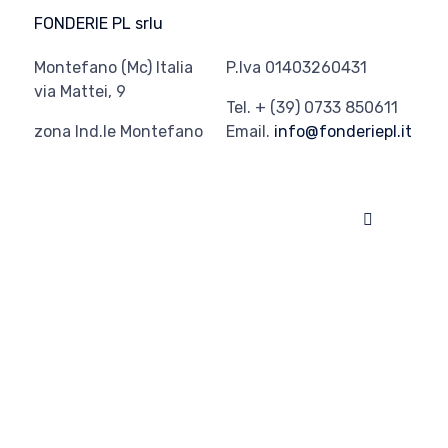
FONDERIE PL srlu
Montefano (Mc) Italia
P.Iva 01403260431
via Mattei, 9
Tel. + (39) 0733 850611
zona Ind.le Montefano
Email.
info@fonderiepl.it
© 2026
Fonderie PL
∙
Privacy
∙
Cookie policy