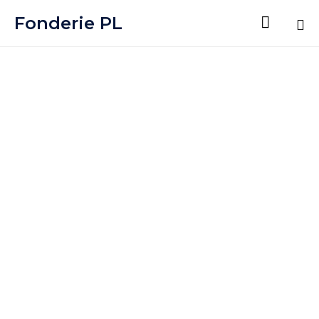
Fonderie PL

Sk
to
co