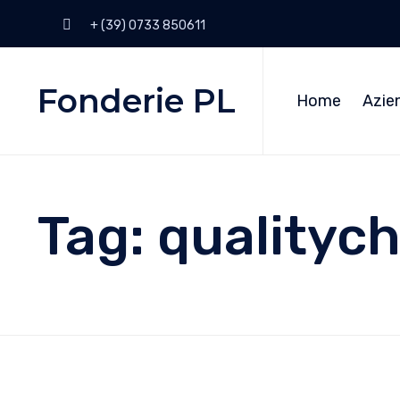
+ (39) 0733 850611
Fonderie PL
Home
Azie
Tag:
qualityc