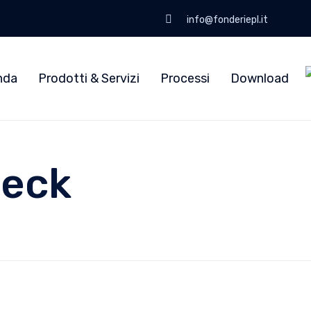
info@fonderiepl.it
nda
Prodotti & Servizi
Processi
Download
heck