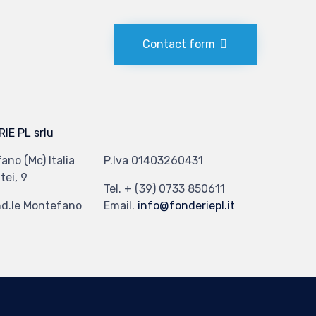
Contact form
IE PL srlu
ano (Mc) Italia
P.Iva 01403260431
tei, 9
Tel. + (39) 0733 850611
nd.le Montefano
Email.
info@fonderiepl.it