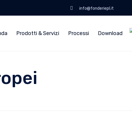
info@fonderiepl.it
nda
Prodotti & Servizi
Processi
Download
ropei