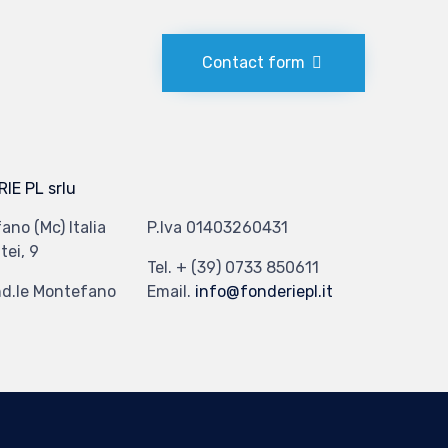
Contact form
IE PL srlu
ano (Mc) Italia
P.Iva 01403260431
tei, 9
Tel. + (39) 0733 850611
nd.le Montefano
Email.
info@fonderiepl.it