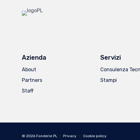
Azienda
Servizi
About
Consulenza Tecn
Partners
Stampi
Staff
© 2026
Fonderie PL
∙
Privacy
∙
Cookie policy