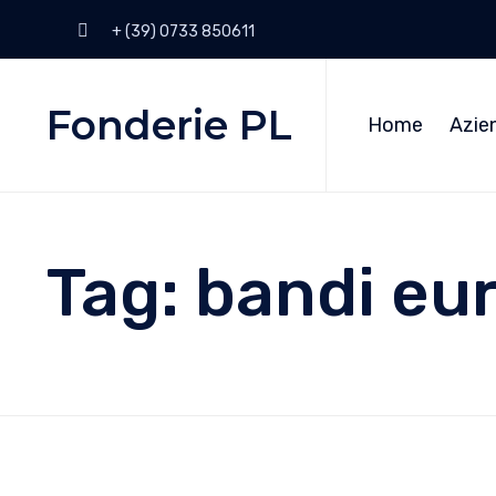
+ (39) 0733 850611
Fonderie PL
Home
Azie
Tag:
bandi eu