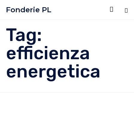
Fonderie PL

Sk
Tag:
to
co
efficienza
energetica